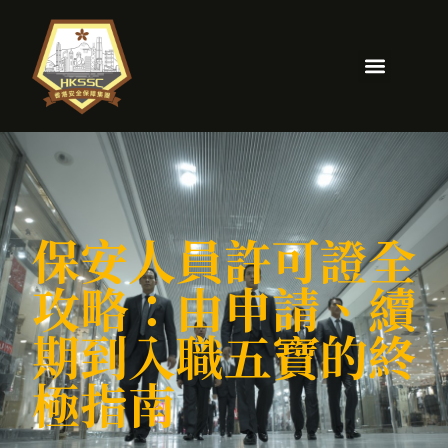
保安人員許可證全
攻略：由申請、續
期到入職五寶的終
極指南